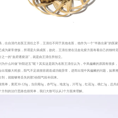
汤，出自清代名医王清任之手，王清任不同于其他名医，他作为一个“半路出家”的医
已成为家常便饭，所谓是久病成医，故此，王清任便在活血化瘀方面有着自己的独特
方之一的“血府逐瘀汤”，就是由王清任所创立。
剂为什么叫做“补阳还五”呢？其实这是因为名医王清任认为，中风偏瘫的原因有很多
会出现极大耗损，阳气不足就很容易造成功能异常，进而出现中风偏瘫的问题，如果将
方剂，就能够将丢失的那5份阳气给补回来。
简单，黄芪30-120g，当归尾6g，赤芍5g，地龙3g，川芎3g，红花3g，桃仁3g
个方剂的治疗思路也很简单，我们大致可以从2个方面来理解。