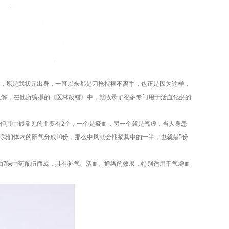
家，原是武状元出身，一直以来都是刀枪棍棒不离手，也正是因为这样，
见解，在他所编撰的《医林改错》中，就收录了很多专门用于活血化瘀的
，但其中最常见的主要有2个，一个是瘀血，另一个就是气虚，当人身患
我们体内的阳气分成10份，那么中风就会耗损其中的一半，也就是5份
，总共由7味中药配伍而成，具有补气、活血、通络的效果，特别适用于气虚血