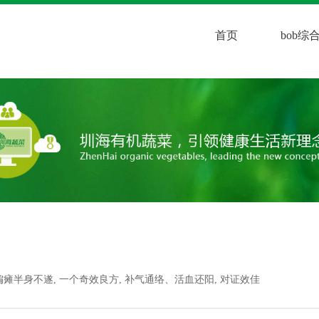
首页
bob
偏瘫半身不遂, 一个奇效良方, 补气通络、活血还阳, 对证效佳