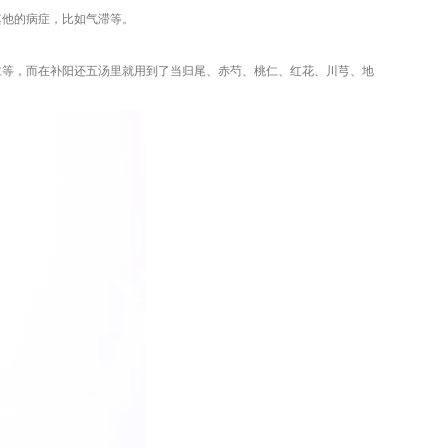
其他的病症，比如气滞等。
仁等，而在补阳还五汤里就用到了当归尾、赤芍、桃仁、红花、川芎、地