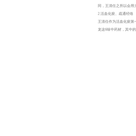
同，王清任之所以会用
2.活血化瘀、疏通经络
王清任作为活血化瘀第
龙这6味中药材，其中