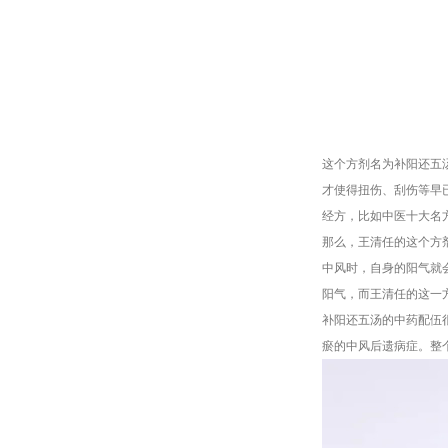
这个方剂名为补阳还五
才使得扭伤、刮伤等早
经方，比如中医十大名
那么，王清任的这个方
中风时，自身的阳气就
阳气，而王清任的这一
补阳还五汤的中药配伍很
瘀的中风后遗病症。整