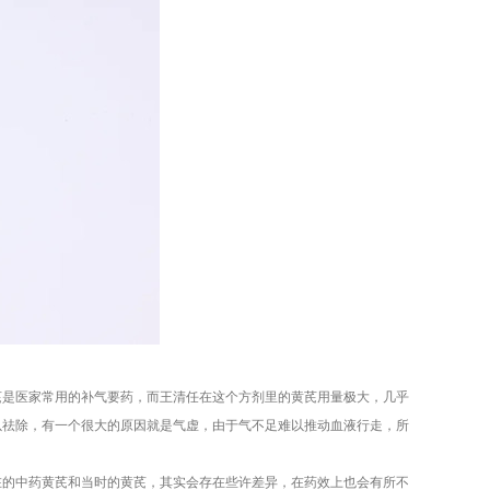
芪是医家常用的补气要药，而王清任在这个方剂里的黄芪用量极大，几乎
以祛除，有一个很大的原因就是气虚，由于气不足难以推动血液行走，所
在的中药黄芪和当时的黄芪，其实会存在些许差异，在药效上也会有所不