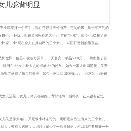
女儿驼背明显
时和王小菲家打一个平手，现在还记得天价电费、定制的床、刷卡买不到的
和小s一起玩，但在吴宗宪看来大小s一样的“坏水”。如今小s摆脱了舆
小s家，小s现在全力在推自己的三个女儿，试图打造新的聚宝盆。
品恐怖诡异，但是却被各方买单，一天售完，单品5000元，一共出售了百
上，试图在大s女儿长大之前继承大s的粉丝。如今一家人出国游玩，又开
金高银才获得了极大的关注，如今一家五口出国游玩，十分欢乐，elly被
是大女儿还是二女儿，体态都超好，背部轻薄，腿特长，让人很有记忆
女儿又是像大s的，又是像小林志玲的，明明是自己生出来的三个女儿，
别人，曾有人透露：大s去世s家少了一颗摇钱树，所以现在要培养一哥