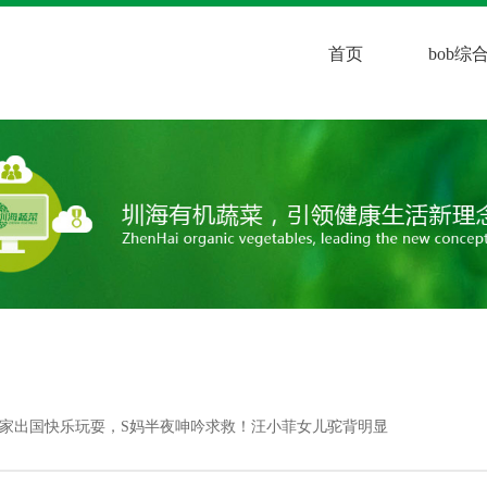
首页
bob
一家出国快乐玩耍，S妈半夜呻吟求救！汪小菲女儿驼背明显