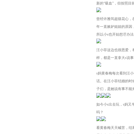
新的“吸血”，但按照目
曾经许雅筠超级花心，
年一直嫉妒姐姐的原因
所以小s也开始想尽办
汪小菲这边也很恩爱，
样，都是一直拿大s说
s妈黄春梅每次看到汪
话。在汪小菲结婚的时
子们，是她说有事不能
如今小s出去玩，s妈
吗？
看黄春梅天天喊苦，结