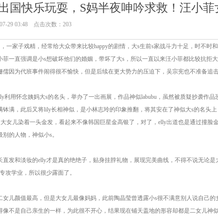
家出国快乐玩耍，S妈半夜呻吟求救！汪小菲
7-29 03:48 点击次数：203
，一家子戏精，经常给大众带来比较happy的剧情，大s生前s家战斗力十足，时不
菲一直强调是小s想破坏他们的婚姻，带坏了大s，所以一直以来汪小菲都比较抗拒大s
姗儒因为代班事件闹得很不愉快，但是后续在更大势力的压迫下，吴宗宪也不准备追击
ily利用怀念姨妈大s的名头，举办了一出画展，作品神似labubu，虽然被质疑抄袭作
钵满，此后又将lily长相神似，是小林志玲的印象推翻，将其安在了神似大s的名头
此次大女儿染着一头金发，看起来不像韩国巨星金高银了，对了，elly出道也是通过撞脸
级别的人物，神似小s。
长直发和淡妆的elly才是真的绝绝子，贴身挂脖礼物，展现完美曲线，不得不说无论
学，专攻学业，所以很少露面了。
二女儿颜值最高，但是大女儿最像妈妈，此前陶晶莹曾透露小s很不满意别人说自己的
得像不是自己亲生的一样，为此很不开心，结果现在铺天盖地的形容却都是二女儿神似