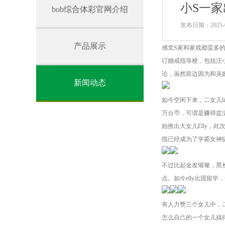
小S一
bob综合体彩官网介绍
发布日期：2025-0
产品展示
感觉S家和家戏都蛮多的
订婚戒指等梗，包括汪小
论，虽然前边因为和吴
新闻动态
如今空闲下来，二女儿l
万台币，可谓是赚得盆满
始推出大女儿Elly，
指已经成为了学霸女神
不过比起金发璀璨，黑
点。如今elly出国留
有人力赞三个女儿中，
怎么自己的一个女儿搞