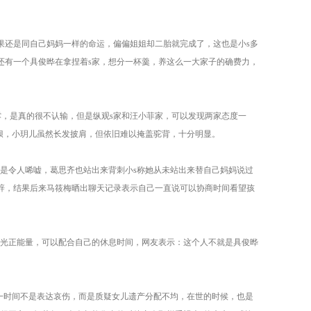
果还是同自己妈妈一样的命运，偏偏姐姐却二胎就完成了，这也是小s多
还有一个具俊晔在拿捏着s家，想分一杯羹，养这么一大家子的确费力，
，是真的很不认输，但是纵观s家和汪小菲家，可以发现两家态度一
狼狈，小玥儿虽然长发披肩，但依旧难以掩盖驼背，十分明显。
也是令人唏嘘，葛思齐也站出来背刺小s称她从未站出来替自己妈妈说过
辞，结果后来马筱梅晒出聊天记录表示自己一直说可以协商时间看望孩
阳光正能量，可以配合自己的休息时间，网友表示：这个人不就是具俊晔
第一时间不是表达哀伤，而是质疑女儿遗产分配不均，在世的时候，也是