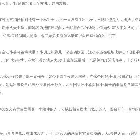
前来看，小s是想培养三个女儿，共同发展。
在外面被狗仔拍到还有一个私生子，小s一直没有生出儿子，三胞胎也是为此拼搏，结
，后来丈夫出轨，而她因为把柄只能向丈夫献祭自己的钱财，但如今s家大不如从前，
法，许雅筠疑似回头是岸，也开始多多陪伴逐渐可以自己赚钱的女儿们了。
有空汪小菲马筱梅就带了小玥儿和霖儿一起去动物园，汪小菲还在现场比拼起了俯卧撑
事，自打大s去世，麻六记没办法从大s身上索取流量后，也是关闭加盟店多家，十分
小菲这边好起来了就开始作妖，如今更是半夜呻吟求救，在这个时候小s却出国游玩，
候，她站出来说自己没办法看孙子孙女，甚至回应汪小菲卖掉小s房子的事情都含糊其
来。
又半夜发文表示自己需要一个陪伴的人，可以拉着自己出门散步的人，要会开车，热情
果小s具俊晔都没有出来发声，可见这家人的感情其实蛮肤浅的，大s去世之后，s妈